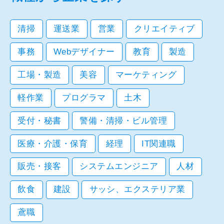
清掃
運送業
営業
クリエイティブ
事務
Webデザイナー
教育
製造
工場・製造
美容
マーケティング
軽作業
プログラマ
土木
受付・秘書
警備・清掃・ビル管理
医療・介護・保育
経理
IT関連職
販売・接客
システムエンジニア
人材
飲食
建設
サッシ、エクステリア業
鳶職