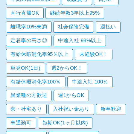
直行直帰OK
継続年数3年以上95%
離職率10%未満
社会保険完備
週払い
定着率の高さ◎
中途入社 98%以上
有給休暇消化率95％以上
未経験OK！
単発OK(1日)
週2からOK！
有給休暇消化率100％
中途入社 100％
異業種の方歓迎
週1からOK
寮・社宅あり
入社祝い金あり
新卒歓迎
車通勤可
短期OK(1ヶ月以内)