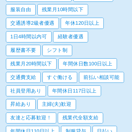
服装自由
残業月10時間以下
交通誘導2級者優遇
年休120日以上
1日4時間以内可
経験者優遇
履歴書不要
シフト制
残業月20時間以下
年間休日数100日以上
交通費支給
すぐ働ける
前払い相談可能
社員登用あり
年間休日117日以上
昇給あり
主婦(夫)歓迎
友達と応募歓迎！
残業代全額支給
年間休日110日以上
制服貸与
日払い