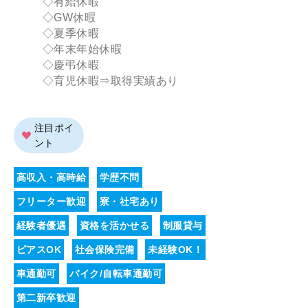
◇有給休暇
◇GW休暇
◇夏季休暇
◇年末年始休暇
◇慶弔休暇
◇育児休暇⇒取得実績あり
注目ポイ
ント
高収入・高時給
学歴不問
フリーター歓迎
寮・社宅あり
経験者優遇
資格を活かせる
制服貸与
ピアスOK
社会保険完備
未経験OK！
車通勤可
バイク/自転車通勤可
第二新卒歓迎