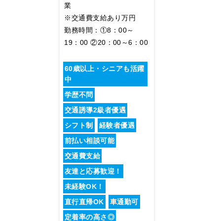
業
※交通費支給あり万円
勤務時間：①8：00～
19：00 ②20：00～6：00
60歳以上・シニアも活躍
中
学歴不問
交通誘導2級者優遇
シフト制
経験者優遇
前払い相談可能
交通費支給
友達と応募歓迎！
未経験OK！
直行直帰OK
車通勤可
定着率の高さ◎