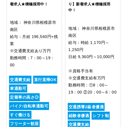
着求人★積極採用中！
り】新着求人★積極採用
中！
地域： 神奈川県相模原市
地域： 神奈川県相模原市
南区
南区
給与：月給 196,560円+残
給与：時給 1,170円～
業
1,250円
※交通費支給あり万円
日給 9,360円～10,000円
勤務時間：7：00～19：
00
※資格手当有
※交通費支給有万円
交通費支給
直行直帰OK
勤務時間：①8：00～
車通勤可
19：00 ②20：00～6：00
定着率の高さ◎
バイク/自転車通勤可
交通誘導2級者優遇
すぐ働ける
経験者優遇
シフト制
フリーター歓迎
交通費支給