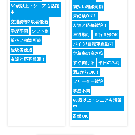
60歳以上・シニアも活躍
前払い相談可能
中
未経験OK！
交通誘導2級者優遇
友達と応募歓迎！
学歴不問
シフト制
車通勤可
直行直帰OK
前払い相談可能
バイク/自転車通勤可
経験者優遇
定着率の高さ◎
友達と応募歓迎！
すぐ働ける
平日のみ可
週2からOK！
フリーター歓迎
学歴不問
60歳以上・シニアも活躍
中
副業OK