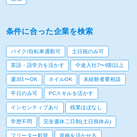
条件に合った企業を検索
バイク/自転車通勤可
土日祝のみ可
英語・語学力を活かす
中途入社7〜8割以上
週3日〜OK
ネイルOK
未経験者要相談
平日のみ可
PCスキルを活かす
インセンティブあり
残業ほぼなし
学歴不問
完全週休二日制(土日祝休み)
フリーター歓迎
資格を活かせる