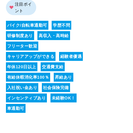
注目ポイ
ント
バイク/自転車通勤可
学歴不問
研修制度あり
高収入・高時給
フリーター歓迎
キャリアアップができる
経験者優遇
年休120日以上
交通費支給
有給休暇消化率100％
昇給あり
入社祝い金あり
社会保険完備
インセンティブあり
未経験OK！
車通勤可