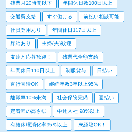
残業月20時間以下
年間休日数100日以上
交通費支給
すぐ働ける
前払い相談可能
社員登用あり
年間休日117日以上
昇給あり
主婦(夫)歓迎
友達と応募歓迎！
残業代全額支給
年間休日110日以上
制服貸与
日払い
直行直帰OK
継続年数3年以上95%
離職率10%未満
社会保険完備
週払い
定着率の高さ◎
中途入社 98%以上
有給休暇消化率95％以上
未経験OK！