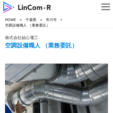
HOME
千葉県
市川市
トップ
空調設備職人 （業務委託）
株式会社結心電工
求人一覧
空調設備職人 （業務委託）
よくある質問
企業様はこちら
無料で相談する