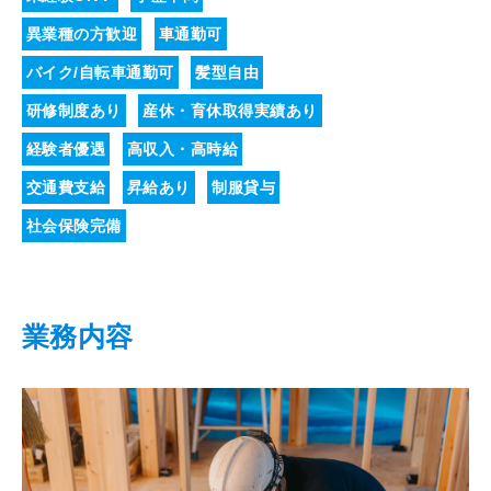
異業種の方歓迎
車通勤可
バイク/自転車通勤可
髪型自由
研修制度あり
産休・育休取得実績あり
経験者優遇
高収入・高時給
交通費支給
昇給あり
制服貸与
社会保険完備
業務内容