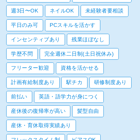
週3日〜OK
ネイルOK
未経験者要相談
平日のみ可
PCスキルを活かす
インセンティブあり
残業ほぼなし
学歴不問
完全週休二日制(土日祝休み)
フリーター歓迎
資格を活かせる
計画有給制度あり
駅チカ
研修制度あり
前払い
英語・語学力が身につく
産休後の復帰率が高い
髪型自由
産休・育休取得実績あり
フレックスタイム制
ピアスOK