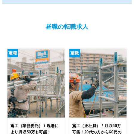
昼職の転職求人
鳶職
鳶職
鳶工（業務委託） / 現場に
鳶工（正社員） / 月収50万
より月収50万も可能！
可能！20代の方から60代の