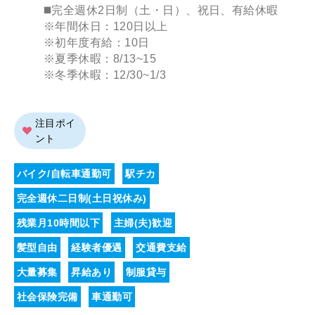
◼️完全週休2日制（土・日）、祝日、有給休暇
※年間休日：120日以上
※初年度有給：10日
※夏季休暇：8/13~15
※冬季休暇：12/30~1/3
注目ポイ
ント
バイク/自転車通勤可
駅チカ
完全週休二日制(土日祝休み)
残業月10時間以下
主婦(夫)歓迎
髪型自由
経験者優遇
交通費支給
大量募集
昇給あり
制服貸与
社会保険完備
車通勤可