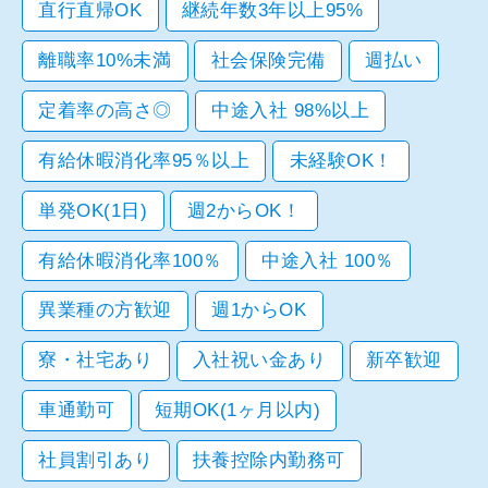
直行直帰OK
継続年数3年以上95%
離職率10%未満
社会保険完備
週払い
定着率の高さ◎
中途入社 98%以上
有給休暇消化率95％以上
未経験OK！
単発OK(1日)
週2からOK！
有給休暇消化率100％
中途入社 100％
異業種の方歓迎
週1からOK
寮・社宅あり
入社祝い金あり
新卒歓迎
車通勤可
短期OK(1ヶ月以内)
社員割引あり
扶養控除内勤務可