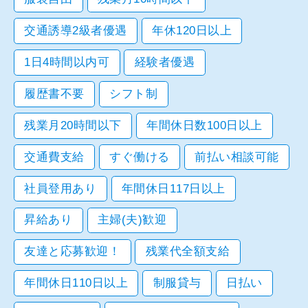
交通誘導2級者優遇
年休120日以上
1日4時間以内可
経験者優遇
履歴書不要
シフト制
残業月20時間以下
年間休日数100日以上
交通費支給
すぐ働ける
前払い相談可能
社員登用あり
年間休日117日以上
昇給あり
主婦(夫)歓迎
友達と応募歓迎！
残業代全額支給
年間休日110日以上
制服貸与
日払い