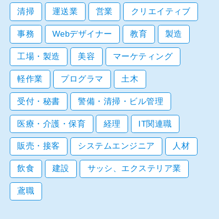
清掃
運送業
営業
クリエイティブ
事務
Webデザイナー
教育
製造
工場・製造
美容
マーケティング
軽作業
プログラマ
土木
受付・秘書
警備・清掃・ビル管理
医療・介護・保育
経理
IT関連職
販売・接客
システムエンジニア
人材
飲食
建設
サッシ、エクステリア業
鳶職