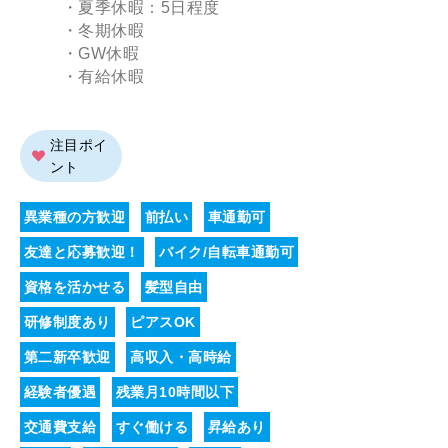
・夏季休暇：5日程度
・冬期休暇
・GW休暇
・有給休暇
注目ポイ
ント
異業種の方歓迎
前払い
車通勤可
友達と応募歓迎！
バイク/自転車通勤可
資格を活かせる
髪型自由
研修制度あり
ピアスOK
第二新卒歓迎
高収入・高時給
経験者優遇
残業月10時間以下
交通費支給
すぐ働ける
昇給あり