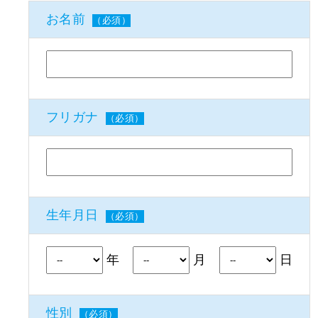
お名前
（必須）
フリガナ
（必須）
生年月日
（必須）
年
月
日
性別
（必須）