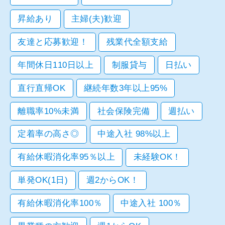
昇給あり
主婦(夫)歓迎
友達と応募歓迎！
残業代全額支給
年間休日110日以上
制服貸与
日払い
直行直帰OK
継続年数3年以上95%
離職率10%未満
社会保険完備
週払い
定着率の高さ◎
中途入社 98%以上
有給休暇消化率95％以上
未経験OK！
単発OK(1日)
週2からOK！
有給休暇消化率100％
中途入社 100％