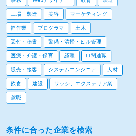
事務
Webデザイナー
教育
製造
工場・製造
美容
マーケティング
軽作業
プログラマ
土木
受付・秘書
警備・清掃・ビル管理
医療・介護・保育
経理
IT関連職
販売・接客
システムエンジニア
人材
飲食
建設
サッシ、エクステリア業
鳶職
条件に合った企業を検索