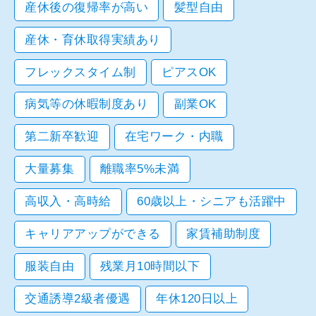
産休後の復帰率が高い
髪型自由
産休・育休取得実績あり
フレックスタイム制
ピアスOK
病気等の休暇制度あり
副業OK
第二新卒歓迎
在宅ワーク・内職
大量募集
離職率5%未満
高収入・高時給
60歳以上・シニアも活躍中
キャリアアップができる
家賃補助制度
服装自由
残業月10時間以下
交通誘導2級者優遇
年休120日以上