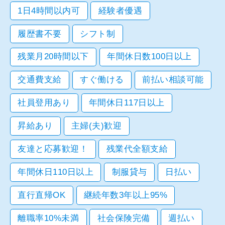
1日4時間以内可
経験者優遇
履歴書不要
シフト制
残業月20時間以下
年間休日数100日以上
交通費支給
すぐ働ける
前払い相談可能
社員登用あり
年間休日117日以上
昇給あり
主婦(夫)歓迎
友達と応募歓迎！
残業代全額支給
年間休日110日以上
制服貸与
日払い
直行直帰OK
継続年数3年以上95%
離職率10%未満
社会保険完備
週払い