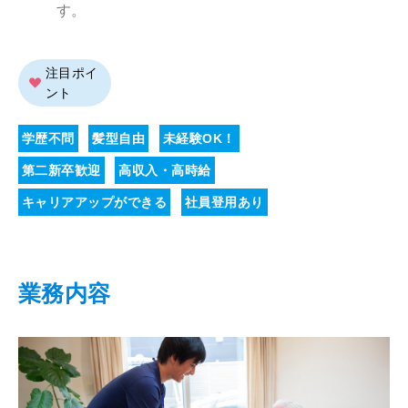
す。
注目ポイ
ント
学歴不問
髪型自由
未経験OK！
第二新卒歓迎
高収入・高時給
キャリアアップができる
社員登用あり
業務内容