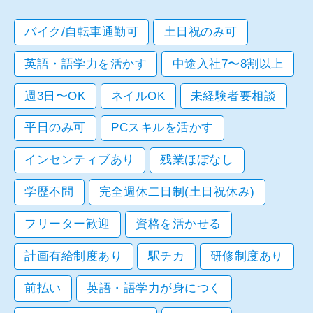
バイク/自転車通勤可
土日祝のみ可
英語・語学力を活かす
中途入社7〜8割以上
週3日〜OK
ネイルOK
未経験者要相談
平日のみ可
PCスキルを活かす
インセンティブあり
残業ほぼなし
学歴不問
完全週休二日制(土日祝休み)
フリーター歓迎
資格を活かせる
計画有給制度あり
駅チカ
研修制度あり
前払い
英語・語学力が身につく