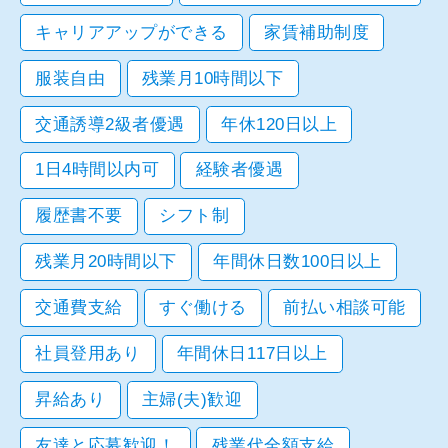
キャリアアップができる
家賃補助制度
服装自由
残業月10時間以下
交通誘導2級者優遇
年休120日以上
1日4時間以内可
経験者優遇
履歴書不要
シフト制
残業月20時間以下
年間休日数100日以上
交通費支給
すぐ働ける
前払い相談可能
社員登用あり
年間休日117日以上
昇給あり
主婦(夫)歓迎
友達と応募歓迎！
残業代全額支給