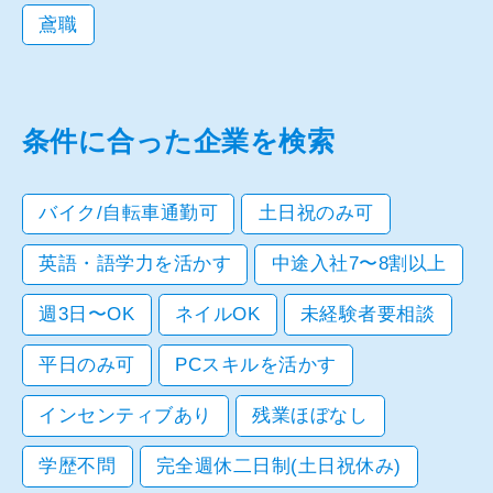
鳶職
条件に合った企業を検索
バイク/自転車通勤可
土日祝のみ可
英語・語学力を活かす
中途入社7〜8割以上
週3日〜OK
ネイルOK
未経験者要相談
平日のみ可
PCスキルを活かす
インセンティブあり
残業ほぼなし
学歴不問
完全週休二日制(土日祝休み)