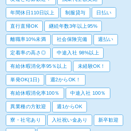
年間休日110日以上
制服貸与
日払い
直行直帰OK
継続年数3年以上95%
離職率10%未満
社会保険完備
週払い
定着率の高さ◎
中途入社 98%以上
有給休暇消化率95％以上
未経験OK！
単発OK(1日)
週2からOK！
有給休暇消化率100％
中途入社 100％
異業種の方歓迎
週1からOK
寮・社宅あり
入社祝い金あり
新卒歓迎