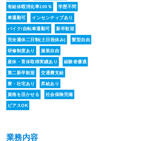
有給休暇消化率100％
学歴不問
車通勤可
インセンティブあり
バイク/自転車通勤可
新卒歓迎
完全週休二日制(土日祝休み)
髪型自由
研修制度あり
服装自由
産休・育休取得実績あり
経験者優遇
第二新卒歓迎
交通費支給
寮・社宅あり
昇給あり
資格を活かせる
社会保険完備
ピアスOK
業務内容